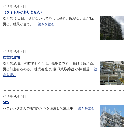
2018年04月14日
（タイトルがありません）
次世代 ３日目。 延びないってやつは多分、腕がないんだね。
男は、結果が全て。 ...
続きを読む
2018年04月14日
次世代足場
次世代足場。 何時でもうちは、先駆者です。 負けは赦さぬ。
男は前進有るのみ。 株式会社 丸 儀 代表取締役 小林 儀道 ...
続
きを読む
2018年04月13日
SPS
ハウジングさんの現場でSPSを使用して施工中 ...
続きを読む