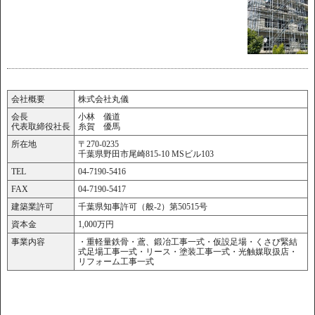
会社概要
株式会社丸儀
会長
小林 儀道
代表取締役社長
糸賀 優馬
所在地
〒270-0235
千葉県野田市尾崎815-10 MSビル103
TEL
04-7190-5416
FAX
04-7190-5417
建築業許可
千葉県知事許可（般-2）第50515号
資本金
1,000万円
事業内容
・重軽量鉄骨・鳶、鍛冶工事一式・仮設足場・くさび緊結
式足場工事一式・リース・塗装工事一式・光触媒取扱店・
リフォーム工事一式